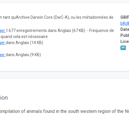
 en tant quArchive Darwin Core (DwC-A), ou les métadonnées de
GBIF
b8c8
Date
ger
1 677 enregistrements dans Anglais (67 KB) - Fréquence de
Publ
: quand cela est nécessaire
Lice
ger
dans Anglais (14 KB)
ger
dans Anglais (9 KB)
ion
compilation of animals found in the south western region of the 