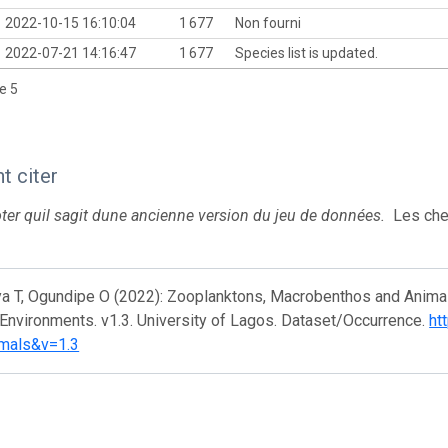
2022-10-15 16:10:04
1 677
Non fourni
2022-07-21 14:16:47
1 677
Species list is updated.
de 5
 citer
oter quil sagit dune ancienne version du jeu de données.
Les che
a T, Ogundipe O (2022): Zooplanktons, Macrobenthos and Animal
Environments. v1.3. University of Lagos. Dataset/Occurrence.
ht
mals&v=1.3