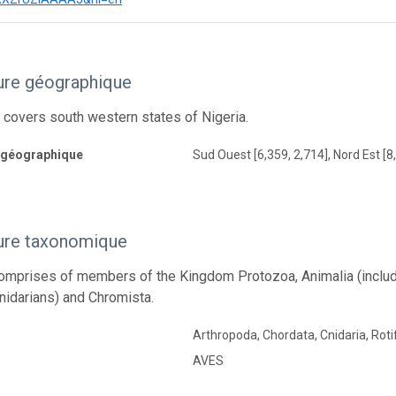
ure géographique
 covers south western states of Nigeria.
 géographique
Sud Ouest [6,359, 2,714], Nord Est [8
ure taxonomique
omprises of members of the Kingdom Protozoa, Animalia (includ
Cnidarians) and Chromista.
Arthropoda, Chordata, Cnidaria, Rot
AVES