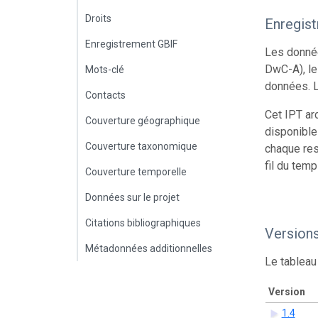
Droits
Enregis
Enregistrement GBIF
Les donnée
DwC-A), le
Mots-clé
données. L
Contacts
Cet IPT ar
Couverture géographique
disponible
Couverture taxonomique
chaque res
fil du temp
Couverture temporelle
Données sur le projet
Citations bibliographiques
Version
Métadonnées additionnelles
Le tableau
Version
1.4