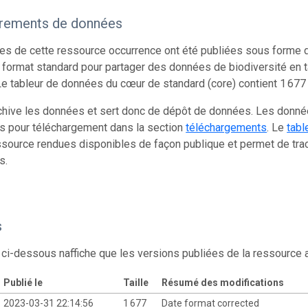
trements de données
s de cette ressource occurrence ont été publiées sous forme d
 format standard pour partager des données de biodiversité en 
e tableur de données du cœur de standard (core) contient 1 677
chive les données et sert donc de dépôt de données. Les donn
s pour téléchargement dans la section
téléchargements
. Le
tabl
source rendues disponibles de façon publique et permet de trac
s.
s
 ci-dessous naffiche que les versions publiées de la ressource
Publié le
Taille
Résumé des modifications
2023-03-31 22:14:56
1 677
Date format corrected