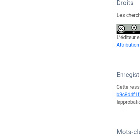
Droits
Les cherch
L’éditeur 
Attribution
Enregis
Cette ress
b8c8d4f1
lapprobati
Mots-cl