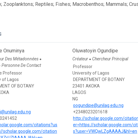
; Zooplanktons; Reptiles; Fishes; Macrobenthos; Mammals; Crus
s
e Onuminya
Oluwatoyin Ogundipe
eur Des Métadonnées
Créateur
Chercheur Principal
●
●
Personne De Contact
●
Professor
e Professor
University of Lagos
y of Lagos
DEPARTMENT OF BOTANY
MENT OF BOTANY
23401 AKOKA
KOKA
LAGOS
NG
oogundipe@unilag.edu.ng
i@unilag.edu.ng
+2348023201618
0241452
http://scholar.google.com/citati
cholar.google.com/citations?us
er=https://scholar.google.com/cit
://scholar.google.com/citation
s?user=VWQwLZgAAAAJ&hl=en
RXZrUZIAAAAJ&hl=en