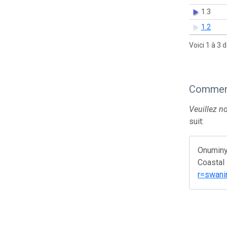
1.3
1.2
Voici 1 à 3 
Comment
Veuillez n
suit:
Onuminy
Coastal 
r=swani