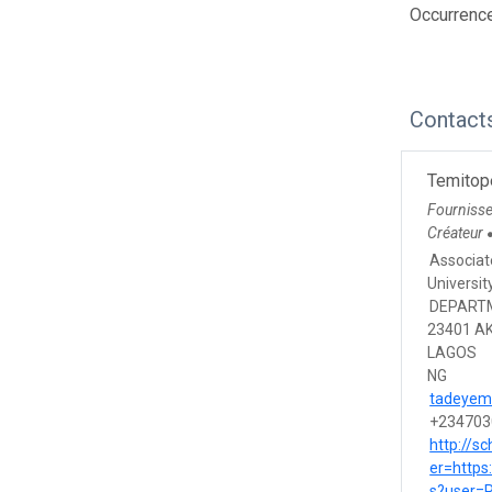
Occurrence
Contact
Temitop
Fourniss
Créateur
Associat
Universit
DEPART
23401 A
LAGOS
NG
tadeyem
+234703
http://s
er=https
s?user=