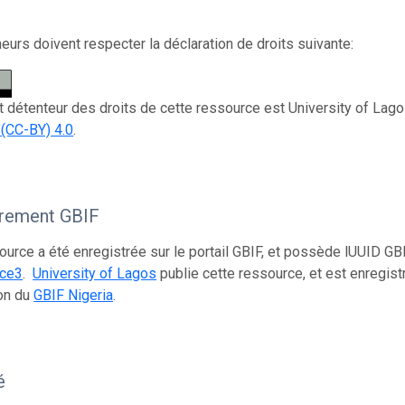
eurs doivent respecter la déclaration de droits suivante:
et détenteur des droits de cette ressource est University of Lago
 (CC-BY) 4.0
.
trement GBIF
ource a été enregistrée sur le portail GBIF, et possède lUUID GB
fce3
.
University of Lagos
publie cette ressource, et est enregi
on du
GBIF Nigeria
.
é