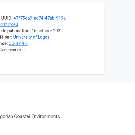
 UUID:
47f75ea9-ad74-47ab-919a-
d4f1fce3
 de publication:
15 octobre 2022
ié par:
University of Lagos
nce:
CC-BY 4.0
Comment citer
Nigerian Coastal Environments.