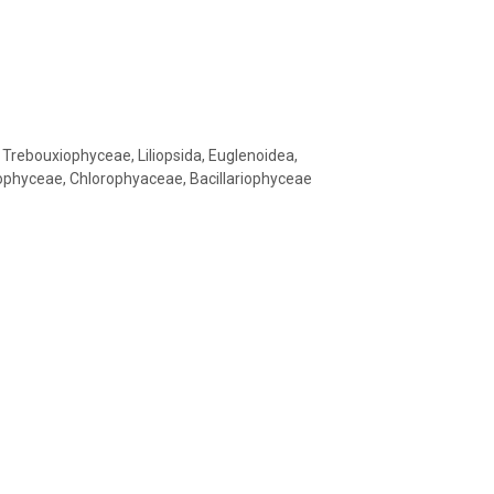
rebouxiophyceae, Liliopsida, Euglenoidea,
ophyceae, Chlorophyaceae, Bacillariophyceae