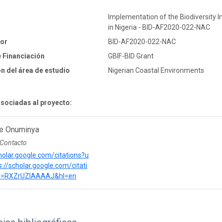
Implementation of the Biodiversity
in Nigeria - BID-AF2020-022-NAC
dor
BID-AF2020-022-NAC
 Financiación
GBIF-BID Grant
n del área de estudio
Nigerian Coastal Environments
sociadas al proyecto:
e Onuminya
 Contacto
cholar.google.com/citations?u
://scholar.google.com/citati
r=RXZrUZIAAAAJ&hl=en