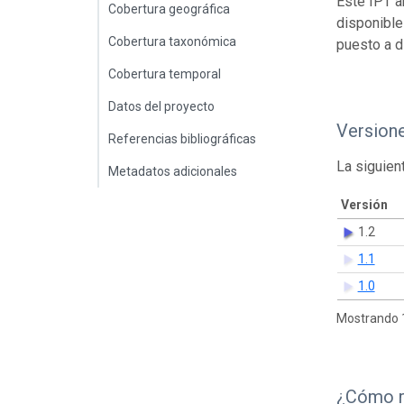
Este IPT a
Cobertura geográfica
disponible
Cobertura taxonómica
puesto a d
Cobertura temporal
Datos del proyecto
Version
Referencias bibliográficas
La siguien
Metadatos adicionales
Versión
1.2
1.1
1.0
Mostrando 1
¿Cómo r