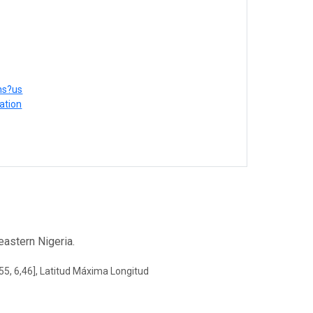
ons?us
ation
astern Nigeria.
55, 6,46], Latitud Máxima Longitud