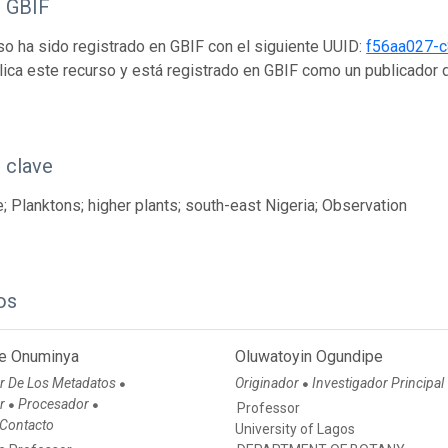
o GBIF
so ha sido registrado en GBIF con el siguiente UUID:
f56aa027-
ica este recurso y está registrado en GBIF como un publicador
 clave
; Planktons; higher plants; south-east Nigeria; Observation
os
e Onuminya
Oluwatoyin Ogundipe
r De Los Metadatos
Originador
Investigador Principal
●
●
or
Procesador
●
●
Professor
 Contacto
University of Lagos