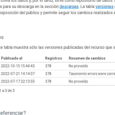
rchiva los datos y, por lo tanto, sirve como repositorio de datos
s para su descarga en la sección
descargas
. La tabla
versiones
isposición del público y permite seguir los cambios realizados en
es
te tabla muestra sólo las versiones publicadas del recurso que 
Publicado el
Registros
Resumen de cambios
2022-10-15 15:44:43
378
No proveído
2022-07-21 14:14:07
378
Taxonomic errors were corr
2022-07-17 22:13:55
378
No proveído
 a 3 de 3
eferenciar?