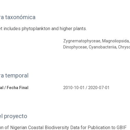
ra taxonómica
t includes phytoplankton and higher plants.
Zygnematophyceae, Magnoliopsida, T
Dinophyceae, Cyanobacteriia, Chrys
ra temporal
al / Fecha Final
2010-10-01 / 2020-07-01
el proyecto
on of Nigerian Coastal Biodiversity Data for Publication to GBIF