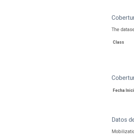
Cobertu
The datase
Class
Cobertu
Fecha Inici
Datos d
Mobilizati