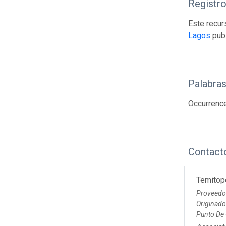
Registr
Este recur
Lagos
publ
Palabras
Occurrence
Contact
Temitop
Proveedo
Originad
Punto De