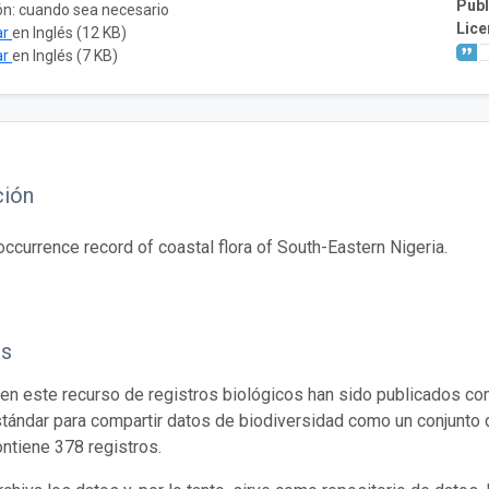
Publ
ón: cuando sea necesario
Lice
ar
en Inglés (12 KB)
ar
en Inglés (7 KB)
ción
 occurrence record of coastal flora of South-Eastern Nigeria.
os
en este recurso de registros biológicos han sido publicados co
tándar para compartir datos de biodiversidad como un conjunto 
ontiene 378 registros.