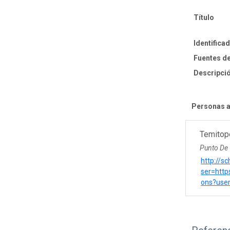
Título
Identifica
Fuentes de
Descripció
Personas a
Temitop
Punto De
http://s
ser=https
ons?use