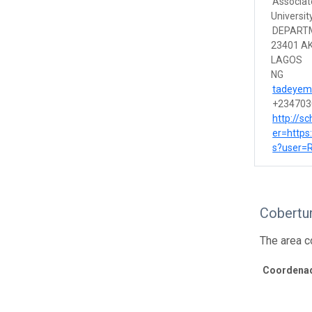
Associat
Universit
DEPART
23401 A
LAGOS
NG
tadeyem
+234703
http://s
er=https
s?user=
Cobertur
The area c
Coordenad