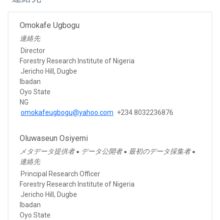
Omokafe Ugbogu
連絡先
Director
Forestry Research Institute of Nigeria
Jericho Hill, Dugbe
Ibadan
Oyo State
NG
omokafeugbogu@yahoo.com
+234 8032236876
Oluwaseun Osiyemi
メタデータ提供者
データ公開者
最初のデータ採集者
●
●
●
連絡先
Principal Research Officer
Forestry Research Institute of Nigeria
Jericho Hill, Dugbe
Ibadan
Oyo State