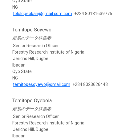
Oyo State
NG
tolulopeokan@gmail.com.com
+234 80181639776
Temitope Soyewo
最初のデータ採集者
Senior Research Officer
Forestry Research Institute of Nigeria
Jericho Hill, Dugbe
Ibadan
Oyo State
NG
temitopesoyewo@gmail.com
+234 8023626443
Temitope Oyebola
最初のデータ採集者
Senior Research Officer
Forestry Research Institute of Nigeria
Jericho Hill, Dugbe
Ibadan