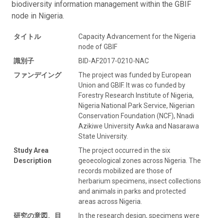
biodiversity information management within the GBIF
node in Nigeria.
タイトル
Capacity Advancement for the Nigeria
node of GBIF
識別子
BID-AF2017-0210-NAC
ファンデイング
The project was funded by European
Union and GBIF. It was co funded by
Forestry Research Institute of Nigeria,
Nigeria National Park Service, Nigerian
Conservation Foundation (NCF), Nnadi
Azikiwe University Awka and Nasarawa
State University.
Study Area
The project occurred in the six
Description
geoecological zones across Nigeria. The
records mobilized are those of
herbarium specimens, insect collections
and animals in parks and protected
areas across Nigeria.
研究の意図、目
In the research design, specimens were