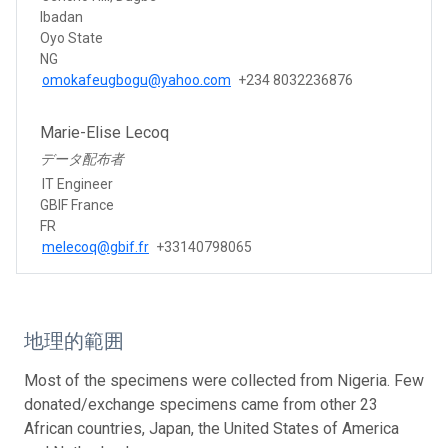
Ibadan
Oyo State
NG
omokafeugbogu@yahoo.com
+234 8032236876
Marie-Elise Lecoq
データ配布者
IT Engineer
GBIF France
FR
melecoq@gbif.fr
+33140798065
地理的範囲
Most of the specimens were collected from Nigeria. Few
donated/exchange specimens came from other 23
African countries, Japan, the United States of America