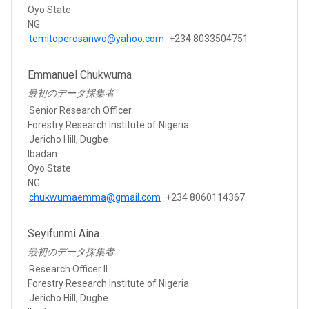
Oyo State
NG
temitoperosanwo@yahoo.com
+234 8033504751
Emmanuel Chukwuma
最初のデータ採集者
Senior Research Officer
Forestry Research Institute of Nigeria
Jericho Hill, Dugbe
Ibadan
Oyo State
NG
chukwumaemma@gmail.com
+234 8060114367
Seyifunmi Aina
最初のデータ採集者
Research Officer II
Forestry Research Institute of Nigeria
Jericho Hill, Dugbe