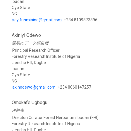
Ibadan
Oyo State
NG
seyifunmiaina@gmail.com
+234 8109873896
Akiniyi Odewo
最初のデータ採集者
Principal Research Officer
Forestry Research Institute of Nigeria
Jericho Hill, Dugbe
Ibadan
Oyo State
NG
akinodewo@gmail.com
+234 8060147257
Omokafe Ugbogu
連絡先
Director/Curator Forest Herbarium Ibadan (FHI)
Forestry Research Institute of Nigeria
Jericho Hill, Dugbe