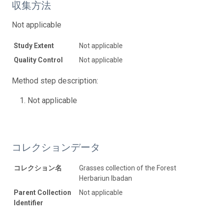
収集方法
Not applicable
Study Extent
Not applicable
Quality Control
Not applicable
Method step description:
Not applicable
コレクションデータ
コレクション名
Grasses collection of the Forest
Herbariun Ibadan
Parent Collection
Not applicable
Identifier