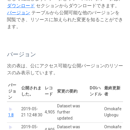
ダウンロード
セクションからダウンロードできます。
バージョン
テーブルから公開可能な他のバージョンを
閲覧でき、リソースに加えられた変更を知ることができ
ます。
バージョン
次の表は、公にアクセス可能な公開バージョンのリソー
スのみ表示しています。
バー
公開されま
レコ
DOIハ
最終更新
ジョ
変更の要約
した。
ード
ンドル
者
ン
Dataset was
2019-05-
Omokafe
4,905
further
1.8
21 12:48:30
Ugbogu
updated.
2019-05-
Dataset was
Omokafe
4,905