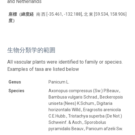
and Netherlands
座標（緯度経
南 西 [-35.461, -132.188], 北 東 [59.534, 158.906]
度）
生物分類学的範囲
All vascular plants were identified to family or species.
Examples of taxa are listed below
Genus
Panicum L.
Species
Axonopus compressus (Sw.) P.Beauv.,
Bambusa vulgaris Schrad., Beckeropsis
uniseta (Nees) K.Schum., Digitaria
horizontalis Willd., Eragrostis arenicola
C.E.Hubb., Tristachya superba (De Not.)
Schweinf. & Asch., Sporobolus
pyramidalis Beauv., Panicum afzelii Sw.