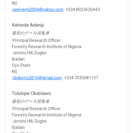
NG
osinyemi2004@yahoo.com
+234 8023626443
Kehinde Adeniji
最初のデータ採集者
Principal Research Officer
Forestry Research Institute of Nigeria
Jericho Hill, Dugbe
Ibadan
Oyo State
NG
obalomo2016@gmail.com
+234 7035081157
Tolulope Okanlawo
最初のデータ採集者
Principal Research Officer
Forestry Research Institute of Nigeria
Jericho Hill, Dugbe
Ibadan