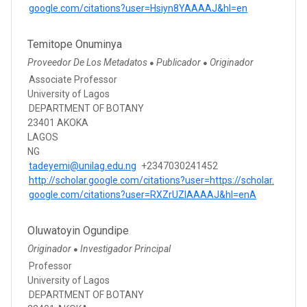
google.com/citations?user=Hsiyn8YAAAAJ&hl=en
Temitope Onuminya
Proveedor De Los Metadatos
Publicador
Originador
●
●
Associate Professor
University of Lagos
DEPARTMENT OF BOTANY
23401 AKOKA
LAGOS
NG
tadeyemi@unilag.edu.ng
+2347030241452
http://scholar.google.com/citations?user=https://scholar.
google.com/citations?user=RXZrUZIAAAAJ&hl=enA
Oluwatoyin Ogundipe
Originador
Investigador Principal
●
Professor
University of Lagos
DEPARTMENT OF BOTANY