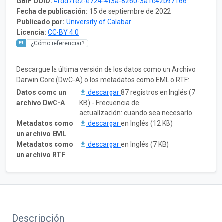
GBIF UUID:
4fdd7fe2-e724-4f3a-8260-3a1c42b97166
Fecha de publicación:
15 de septiembre de 2022
Publicado por:
University of Calabar
Licencia:
CC-BY 4.0
¿Cómo referenciar?
Descargue la última versión de los datos como un Archivo
Darwin Core (DwC-A) o los metadatos como EML o RTF:
Datos como un
descargar
87 registros en Inglés (7
archivo DwC-A
KB) - Frecuencia de
actualización: cuando sea necesario
Metadatos como
descargar
en Inglés (12 KB)
un archivo EML
Metadatos como
descargar
en Inglés (7 KB)
un archivo RTF
Descripción