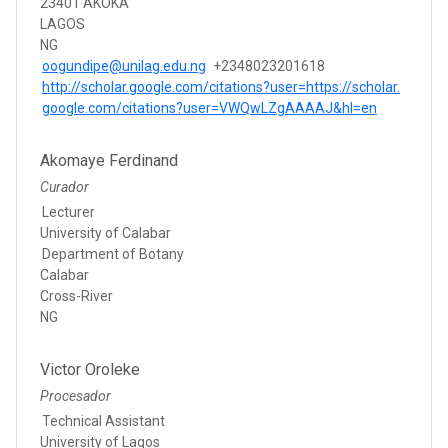
23401 AKOKA
LAGOS
NG
oogundipe@unilag.edu.ng
+2348023201618
http://scholar.google.com/citations?user=https://scholar.
google.com/citations?user=VWQwLZgAAAAJ&hl=en
Akomaye Ferdinand
Curador
Lecturer
University of Calabar
Department of Botany
Calabar
Cross-River
NG
Victor Oroleke
Procesador
Technical Assistant
University of Lagos