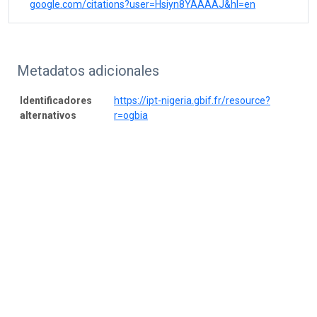
google.com/citations?user=Hsiyn8YAAAAJ&hl=en
Metadatos adicionales
Identificadores
https://ipt-nigeria.gbif.fr/resource?
alternativos
r=ogbia