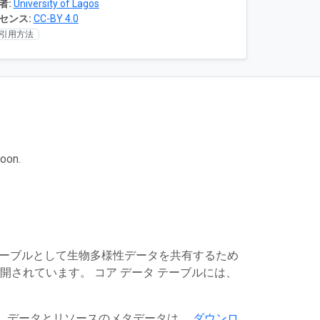
者:
University of Lagos
センス:
CC-BY 4.0
引用方法
goon.
 テーブルとして生物多様性データを共有するため
て公開されています。 コア データ テーブルには、
す。データとリソースのメタデータは、
ダウンロ