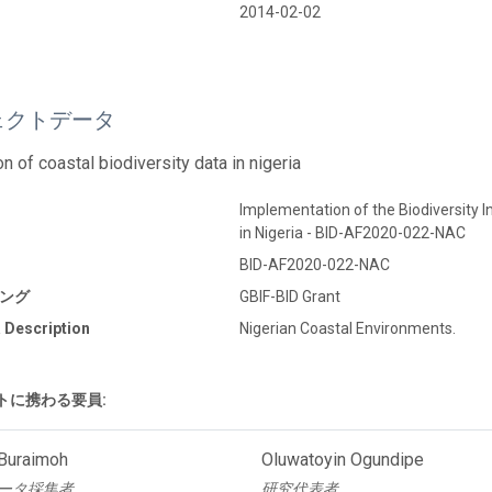
2014-02-02
ェクトデータ
n of coastal biodiversity data in nigeria
Implementation of the Biodiversity
in Nigeria - BID-AF2020-022-NAC
BID-AF2020-022-NAC
ング
GBIF-BID Grant
 Description
Nigerian Coastal Environments.
トに携わる要員:
 Buraimoh
Oluwatoyin Ogundipe
ータ採集者
研究代表者