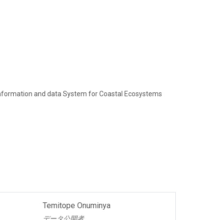
 Information and data System for Coastal Ecosystems
Temitope Onuminya
データ公開者