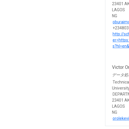
23401 A
LAGOS
NG
oburaim
+234803
http://s
er=https
s?hl=en
Victor O
データ処
Technica
Universit
DEPART
23401 A
LAGOS
NG
orolekev