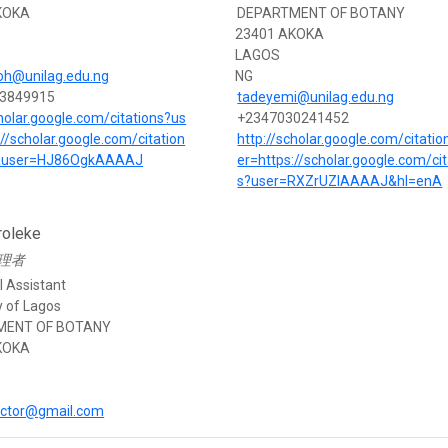
KOKA
DEPARTMENT OF BOTANY
23401 AKOKA
LAGOS
oh@unilag.edu.ng
NG
3849915
tadeyemi@unilag.edu.ng
cholar.google.com/citations?us
+2347030241452
://scholar.google.com/citation
http://scholar.google.com/citati
&user=HJ86OgkAAAAJ
er=https://scholar.google.com/cit
s?user=RXZrUZIAAAAJ&hl=enA
roleke
理者
l Assistant
y of Lagos
MENT OF BOTANY
KOKA
ictor@gmail.com