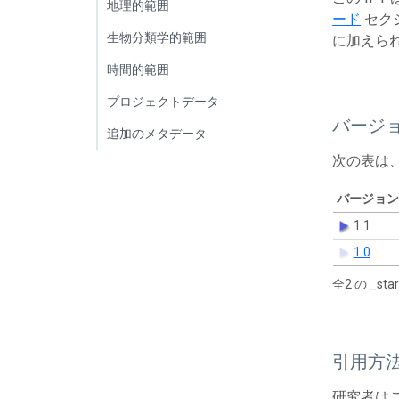
地理的範囲
ード
セク
生物分類学的範囲
に加えら
時間的範囲
プロジェクトデータ
バージ
追加のメタデータ
次の表は
バージョン
1.1
1.0
全2 の _s
引用方
研究者は