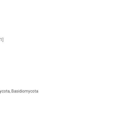
1]
mycota, Basidiomycota