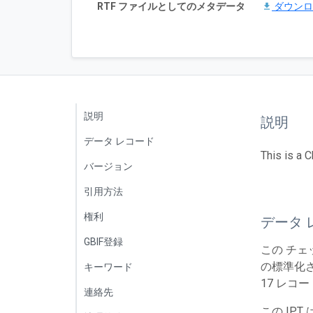
RTF ファイルとしてのメタデータ
ダウン
説明
説明
データ レコード
This is a 
バージョン
引用方法
権利
データ 
GBIF登録
この チ
の標準化さ
キーワード
17 レコ
連絡先
この IP