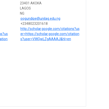
23401 AKOKA
LAGOS
NG
oogundipe@unilag.edu.ng
+2348023201618
http://scholar.google.com/citations?us
ons?us
er=https://scholar.google.com/citation
ation
s?user=VWQwLZgAAAAJ&hl=en