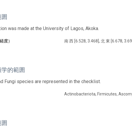
範囲
tion was made at the University of Lagos, Akoka.
経度）
南 西 [6.528, 3.468], 北 東 [6.678, 3.69
類学的範囲
nd Fungi species are represented in the checklist.
Actinobacteriota, Firmicutes, Asco
範囲