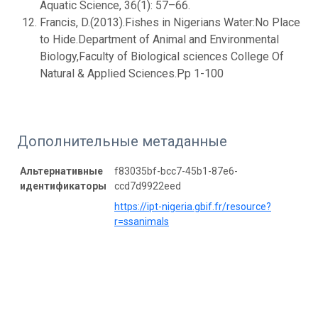
Aquatic Science, 36(1): 57–66.
Francis, D.(2013).Fishes in Nigerians Water:No Place
to Hide.Department of Animal and Environmental
Biology,Faculty of Biological sciences College Of
Natural & Applied Sciences.Pp 1-100
Дополнительные метаданные
Альтернативные
f83035bf-bcc7-45b1-87e6-
идентификаторы
ccd7d9922eed
https://ipt-nigeria.gbif.fr/resource?
r=ssanimals