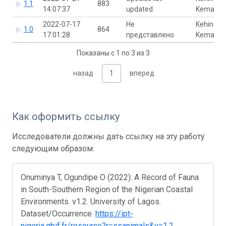
1.1
883
14:07:37
updated.
Kemabon
2022-07-17
Не
Kehinde
1.0
864
17:01:28
представлено
Kemabon
Показаны с 1 по 3 из 3
назад
1
вперед
Как оформить ссылку
Исследователи должны дать ссылку на эту работу
следующим образом:
Onuminya T, Ogundipe O (2022): A Record of Fauna
in South-Southern Region of the Nigerian Coastal
Environments. v1.2. University of Lagos.
Dataset/Occurrence.
https://ipt-
nigeria.gbif.fr/resource?r=ssanimals&v=1.2