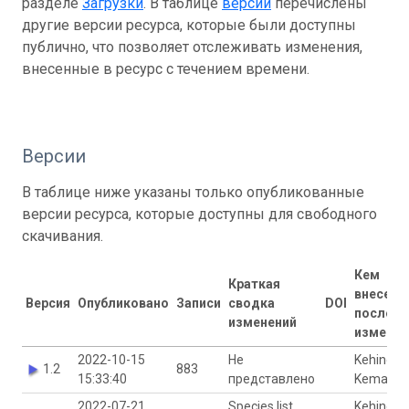
разделе
Загрузки
. В таблице
версий
перечислены
другие версии ресурса, которые были доступны
публично, что позволяет отслеживать изменения,
внесенные в ресурс с течением времени.
Версии
В таблице ниже указаны только опубликованные
версии ресурса, которые доступны для свободного
скачивания.
Кем
Краткая
внесены
Версия
Опубликовано
Записи
сводка
DOI
последн
изменений
изменен
2022-10-15
Не
Kehinde
1.2
883
15:33:40
представлено
Kemabon
2022-07-21
Species list
Kehinde