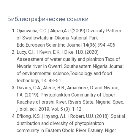
Библиографические ссылки
Ojianwuna, C.C | Akpan,A.U,(2009).Diversity Pattern
of Swallowtails in Okomu National Park
Edo.European Scientific Journal 14(36):394-406
Lucy, C.I., | Kevin, E.K. | Dike, H.O. (2020)
Assessment of water quality and plankton Taxa of
Nworie river In Owerri, Southeastern Nigeria.Journal
of environmental science,Toxicology and food
technology, 14: 43-51
Davies, O.A., Atene, B.B., Amachree, D. and Nwose,
F.A. (2019). Phytoplankton Communitry of Upper
Reaches of orashi River, Rivers State, Nigeria. Spec.
j. biol. sci., 2019, Vol, 5 (3): 1-12.
Effiong, K.S.,| Inyang, A.I. | Robert, U.U. (2018). Spatial
distribution and diversity of phytoplankton
community in Eastern Obolo River Estuary, Niger