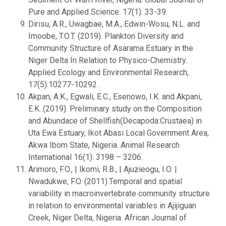
Pure and Applied Science. 17(1): 33-39.
Dirisu, A.R., Uwagbae, M.A., Edwin-Wosu, N.L. and
Imoobe, T.O.T. (2019). Plankton Diversity and
Community Structure of Asarama Estuary in the
Niger Delta In Relation to Physico-Chemistry.
Applied Ecology and Environmental Research,
17(5):10277-10292 .
Akpan, A.K., Egwali, E.C., Esenowo, I.K. and Akpani,
E.K. (2019). Preliminary study on the Composition
and Abundace of Shellfish(Decapoda:Crustaea) in
Uta Ewa Estuary, Ikot Abasi Local Government Area,
Akwa Ibom State, Nigeria. Animal Research
International 16(1): 3198 – 3206.
Arimoro, F.O., | Ikomi, R.B., | Ajuzieogu, I.O. |
Nwadukwe, F.O. (2011).Temporal and spatial
variability in macroinvertebrate community structure
in relation to environmental variables in Ajijiguan
Creek, Niger Delta, Nigeria. African Journal of