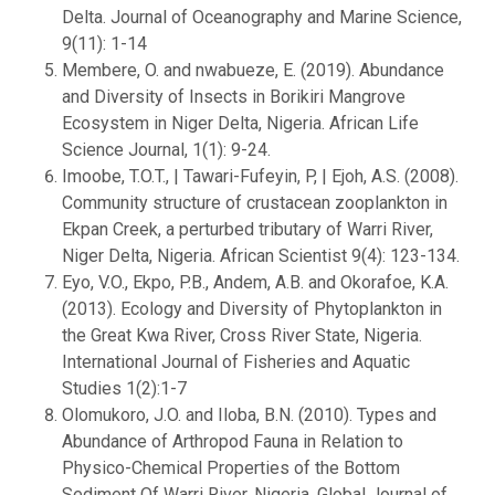
Delta. Journal of Oceanography and Marine Science,
9(11): 1-14
Membere, O. and nwabueze, E. (2019). Abundance
and Diversity of Insects in Borikiri Mangrove
Ecosystem in Niger Delta, Nigeria. African Life
Science Journal, 1(1): 9-24.
Imoobe, T.O.T., | Tawari-Fufeyin, P, | Ejoh, A.S. (2008).
Community structure of crustacean zooplankton in
Ekpan Creek, a perturbed tributary of Warri River,
Niger Delta, Nigeria. African Scientist 9(4): 123-134.
Eyo, V.O., Ekpo, P.B., Andem, A.B. and Okorafoe, K.A.
(2013). Ecology and Diversity of Phytoplankton in
the Great Kwa River, Cross River State, Nigeria.
International Journal of Fisheries and Aquatic
Studies 1(2):1-7
Olomukoro, J.O. and Iloba, B.N. (2010). Types and
Abundance of Arthropod Fauna in Relation to
Physico-Chemical Properties of the Bottom
Sediment Of Warri River, Nigeria. Global Journal of