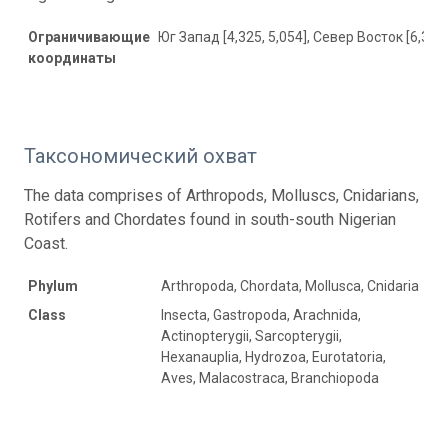
Ограничивающие
Юг Запад [4,325, 5,054], Север Восток [6,359,
координаты
Таксономический охват
The data comprises of Arthropods, Molluscs, Cnidarians,
Rotifers and Chordates found in south-south Nigerian
Coast.
Phylum
Arthropoda, Chordata, Mollusca, Cnidaria
Class
Insecta, Gastropoda, Arachnida,
Actinopterygii, Sarcopterygii,
Hexanauplia, Hydrozoa, Eurotatoria,
Aves, Malacostraca, Branchiopoda