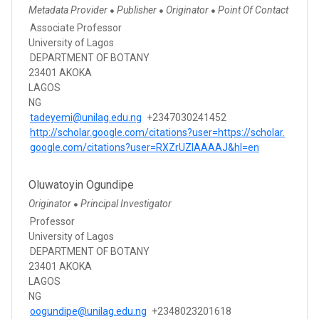
Metadata Provider
Publisher
Originator
Point Of Contact
●
●
●
Associate Professor
University of Lagos
DEPARTMENT OF BOTANY
23401 AKOKA
LAGOS
NG
tadeyemi@unilag.edu.ng
+2347030241452
http://scholar.google.com/citations?user=https://scholar.
google.com/citations?user=RXZrUZIAAAAJ&hl=en
Oluwatoyin Ogundipe
Originator
Principal Investigator
●
Professor
University of Lagos
DEPARTMENT OF BOTANY
23401 AKOKA
LAGOS
NG
oogundipe@unilag.edu.ng
+2348023201618