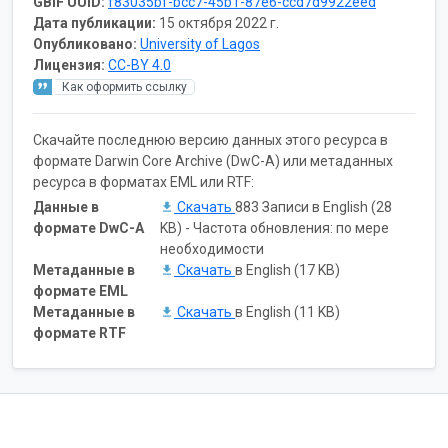
GBIF UUID:
f83035bf-bcc7-45b1-87e6-ccd7d9922eed
Дата публикации:
15 октября 2022 г.
Опубликовано:
University of Lagos
Лицензия:
CC-BY 4.0
Как оформить ссылку
Скачайте последнюю версию данных этого ресурса в
формате Darwin Core Archive (DwC-A) или метаданных
ресурса в форматах EML или RTF:
Данные в
Скачать
883 Записи в English (28
формате DwC-A
KB) - Частота обновления: по мере
необходимости
Метаданные в
Скачать
в English (17 KB)
формате EML
Метаданные в
Скачать
в English (11 KB)
формате RTF