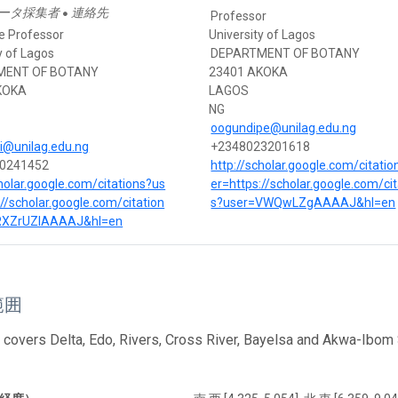
ータ採集者
連絡先
●
Professor
e Professor
University of Lagos
y of Lagos
DEPARTMENT OF BOTANY
MENT OF BOTANY
23401 AKOKA
KOKA
LAGOS
NG
oogundipe@unilag.edu.ng
i@unilag.edu.ng
+2348023201618
0241452
http://scholar.google.com/citati
cholar.google.com/citations?us
er=https://scholar.google.com/cit
://scholar.google.com/citation
s?user=VWQwLZgAAAAJ&hl=en
RXZrUZIAAAAJ&hl=en
範囲
 covers Delta, Edo, Rivers, Cross River, Bayelsa and Akwa-Ibom 