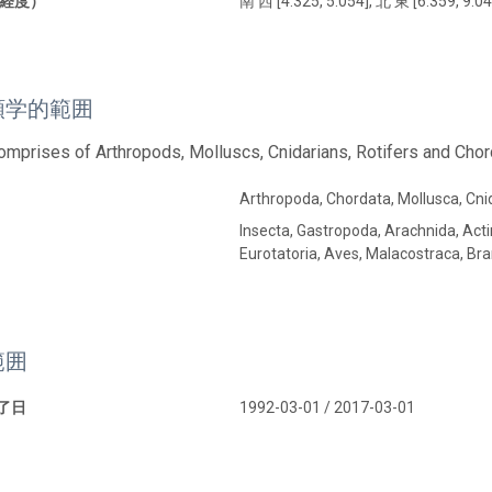
経度）
南 西 [4.325, 5.054], 北 東 [6.359, 9.04
類学的範囲
omprises of Arthropods, Molluscs, Cnidarians, Rotifers and Chor
Arthropoda, Chordata, Mollusca, Cni
Insecta, Gastropoda, Arachnida, Acti
Eurotatoria, Aves, Malacostraca, Br
範囲
終了日
1992-03-01 / 2017-03-01