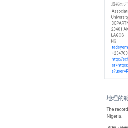
最初のデ
Associat
Universit
DEPART
23401 A
LAGOS
NG
tadeyem
+234703
http://s
er=https
s?user=
地理的
The record
Nigeria.