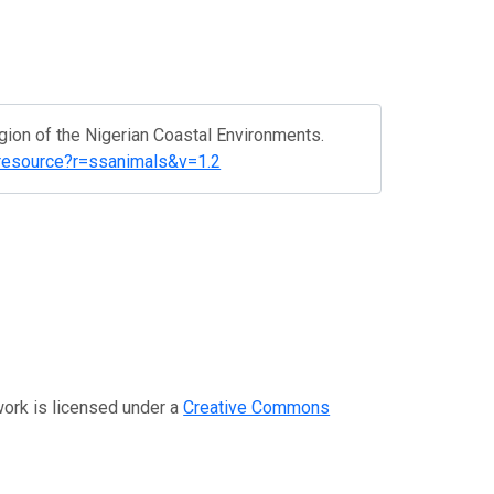
ion of the Nigerian Coastal Environments.
fr/resource?r=ssanimals&v=1.2
s licensed under a
Creative Commons