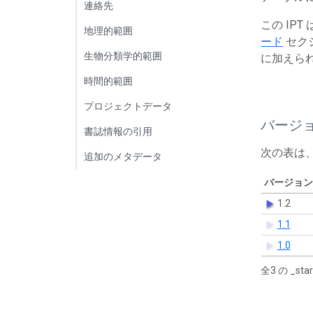
連絡先
この IP
地理的範囲
ード
セク
生物分類学的範囲
に加えら
時間的範囲
プロジェクトデータ
バージ
書誌情報の引用
次の表は
追加のメタデータ
バージョン
1.2
1.1
1.0
全3 の _s