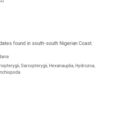
2]
dates found in south-south Nigerian Coast.
daria
nopterygii, Sarcopterygii, Hexanauplia, Hydrozoa,
anchiopoda