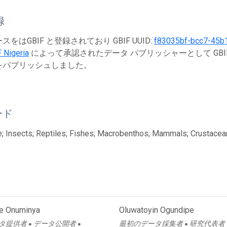
録
をはGBIF と登録されており GBIF UUID:
f83035bf-bcc7-45b
 Nigeria
によって承認されたデータ パブリッシャーとして GBI
をパブリッシュしました。
ード
; Insects; Reptiles; Fishes; Macrobenthos; Mammals; Crustacean
e Onuminya
Oluwatoyin Ogundipe
タ提供者
データ公開者
最初のデータ採集者
研究代表者
●
●
●