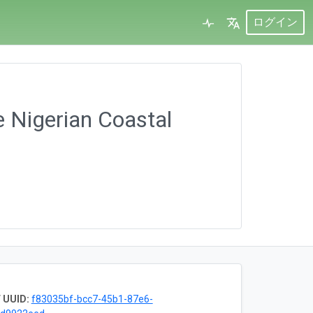
ログイン
e Nigerian Coastal
 UUID:
f83035bf-bcc7-45b1-87e6-