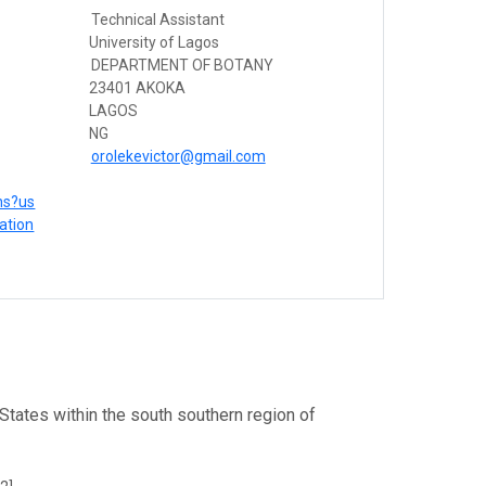
Technical Assistant
University of Lagos
DEPARTMENT OF BOTANY
23401 AKOKA
LAGOS
NG
orolekevictor@gmail.com
ons?us
ation
States within the south southern region of