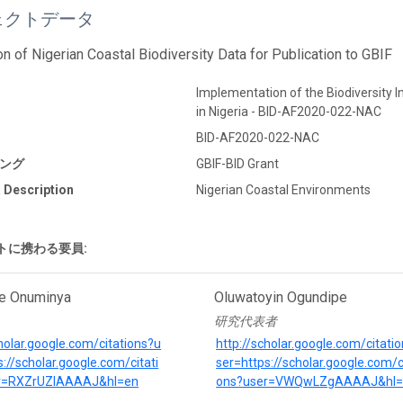
ェクトデータ
on of Nigerian Coastal Biodiversity Data for Publication to GBIF
Implementation of the Biodiversity
in Nigeria - BID-AF2020-022-NAC
BID-AF2020-022-NAC
ング
GBIF-BID Grant
 Description
Nigerian Coastal Environments
トに携わる要員:
e Onuminya
Oluwatoyin Ogundipe
研究代表者
cholar.google.com/citations?u
http://scholar.google.com/citati
://scholar.google.com/citati
ser=https://scholar.google.com/ci
r=RXZrUZIAAAAJ&hl=en
ons?user=VWQwLZgAAAAJ&hl=