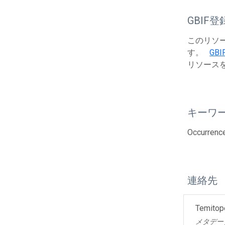
GBIF登
このリソース
す。
GBIF
リソース
キーワ
Occurrence
連絡先
Temitop
メタデー