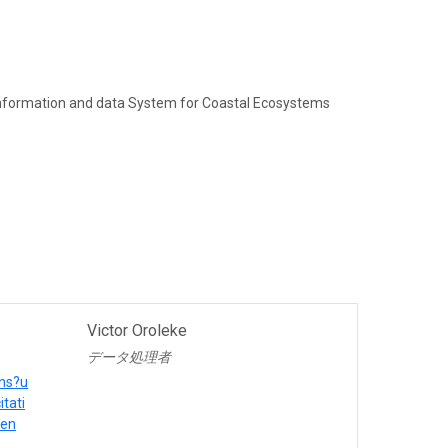
 Information and data System for Coastal Ecosystems
Victor Oroleke
データ処理者
ons?u
tati
en